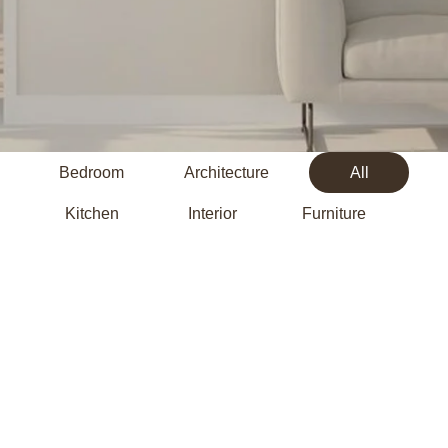
Bedroom
Architecture
All
Kitchen
Interior
Furniture
BEDROOM
Innovation
FURNITURE
Minimalism
INTERIOR