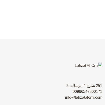
Lighting
KITCHEN
Bold Tiles
BEDROOM
Clean lines
ARCHITECTURE
Integral
251 شارع 4 مرسلات 2
00966542960171
info@lahzatalomr.com