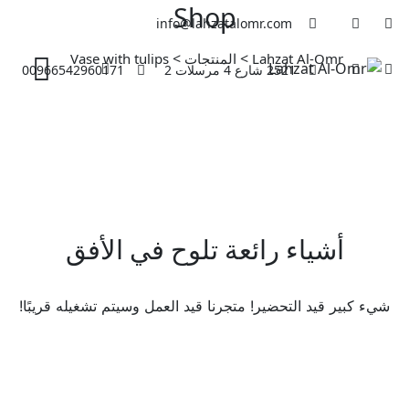
Shop
Ski
info@lahzatalomr.com
t
conten
>
>
Lahzat Al-Omr
المنتجات
Vase with tulips
2521 شارع 4 مرسلات 2
00966542960171
أشياء رائعة تلوح في الأفق
شيء كبير قيد التحضير! متجرنا قيد العمل وسيتم تشغيله قريبًا!