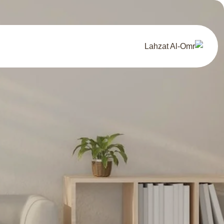
Ski
t
conten