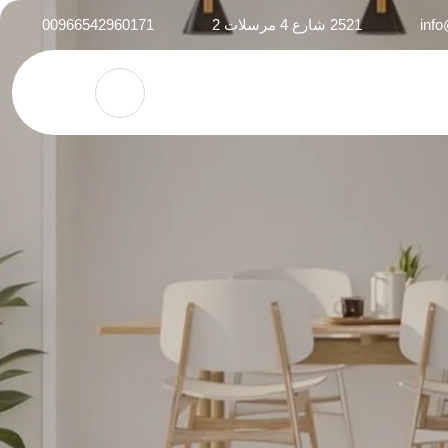
inf
2521 شارع 4 مرسلات 2
00966542960171